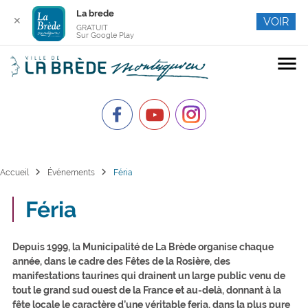
La brede
✕
VOIR
GRATUIT
Sur Google Play
menu
chevron_right
chevron_right
Accueil
Événements
Féria
Féria
Depuis 1999, la Municipalité de La Brède organise chaque
année, dans le cadre des Fêtes de la Rosière, des
manifestations taurines qui drainent un large public venu de
tout le grand sud ouest de la France et au-delà, donnant à la
fête locale le caractère d’une véritable feria, dans la plus pure