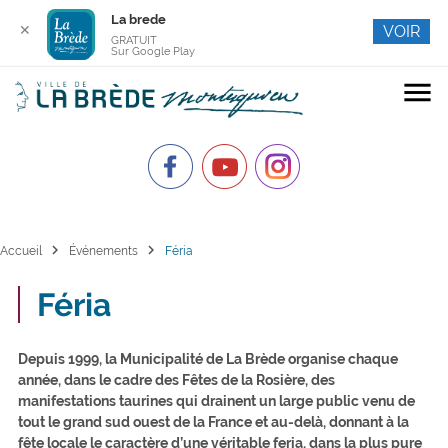
La brede
✕
VOIR
GRATUIT
Sur Google Play
menu
chevron_right
chevron_right
Accueil
Événements
Féria
Féria
Depuis 1999, la Municipalité de La Brède organise chaque
année, dans le cadre des Fêtes de la Rosière, des
manifestations taurines qui drainent un large public venu de
tout le grand sud ouest de la France et au-delà, donnant à la
fête locale le caractère d’une véritable feria, dans la plus pure