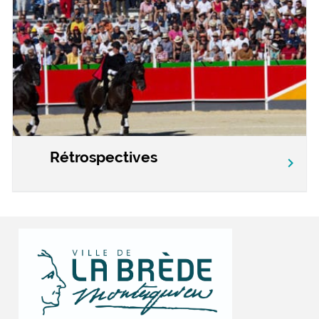
Rétrospectives
chevron_right