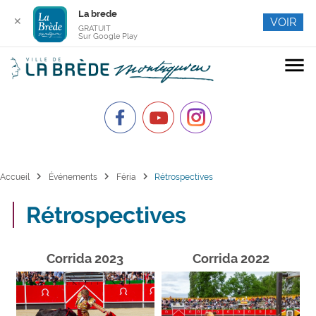
La brede
✕
VOIR
GRATUIT
Sur Google Play
menu
chevron_right
chevron_right
chevron_right
Accueil
Événements
Féria
Rétrospectives
Rétrospectives
Corrida 2023
Corrida 2022