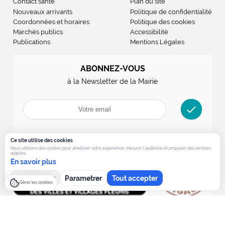
Contact santé
Plan du site
Nouveaux arrivants
Politique de confidentialité
Coordonnées et horaires
Politique des cookies
Marchés publics
Accessibilité
Publications
Mentions Légales
ABONNEZ-VOUS
à la Newsletter de la Mairie
check
Ce site utilise des cookies
Nous utilisons des cookies pour ameliorer votre experience, mesurer l’audience et proposer des services
adaptes.
En savoir plus
Tout refuser
Parametrer
Tout accepter
Gérer les cookies