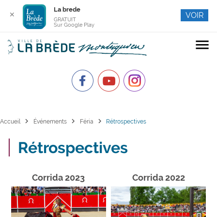
La brede
✕
VOIR
GRATUIT
Sur Google Play
menu
chevron_right
chevron_right
chevron_right
Accueil
Événements
Féria
Rétrospectives
Rétrospectives
Corrida 2023
Corrida 2022