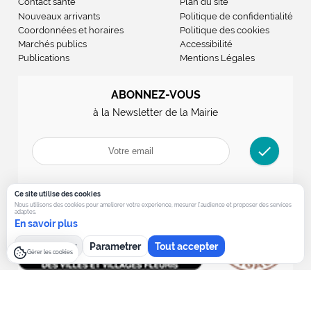
Contact santé
Plan du site
Nouveaux arrivants
Politique de confidentialité
Coordonnées et horaires
Politique des cookies
Marchés publics
Accessibilité
Publications
Mentions Légales
ABONNEZ-VOUS
à la Newsletter de la Mairie
check
Ce site utilise des cookies
Nous utilisons des cookies pour ameliorer votre experience, mesurer l’audience et proposer des services
adaptes.
En savoir plus
Tout refuser
Parametrer
Tout accepter
Gérer les cookies