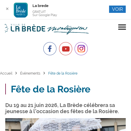
La brede
✕
VOIR
GRATUIT
Sur Google Play
menu
chevron_right
chevron_right
Accueil
Événements
Fête de la Rosière
Fête de la Rosière
Du 19 au 21 juin 2026, La Brède célébrera sa
jeunesse à l’occasion des fêtes de la Rosière.