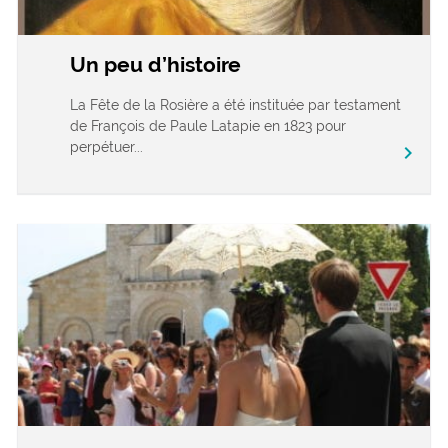
Un peu d’histoire
La Fête de la Rosière a été instituée par testament
de François de Paule Latapie en 1823 pour
perpétuer...
chevron_right