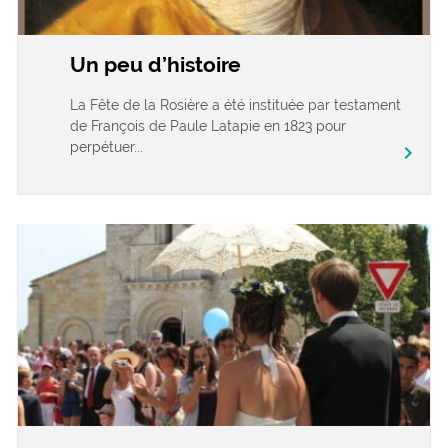
Un peu d’histoire
La Fête de la Rosière a été instituée par testament
de François de Paule Latapie en 1823 pour
perpétuer...
chevron_right