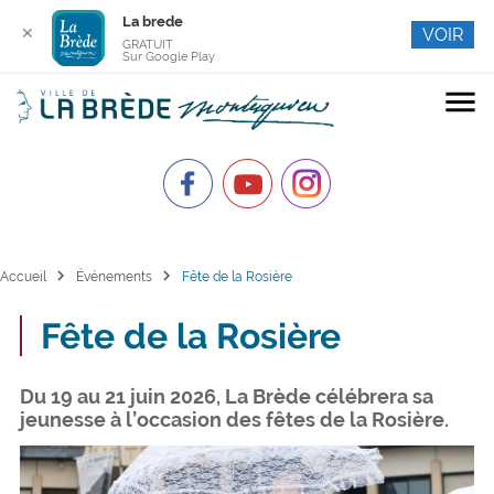
La brede
✕
VOIR
GRATUIT
Sur Google Play
menu
chevron_right
chevron_right
Accueil
Événements
Fête de la Rosière
Fête de la Rosière
Du 19 au 21 juin 2026, La Brède célébrera sa
jeunesse à l’occasion des fêtes de la Rosière.