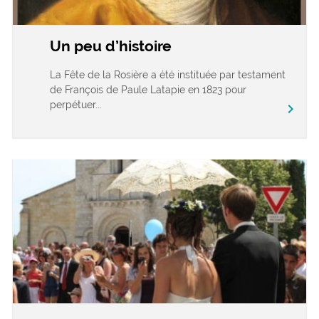
Un peu d’histoire
La Fête de la Rosière a été instituée par testament
de François de Paule Latapie en 1823 pour
perpétuer...
chevron_right