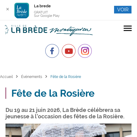
La brede
✕
VOIR
GRATUIT
Sur Google Play
menu
chevron_right
chevron_right
Accueil
Événements
Fête de la Rosière
Fête de la Rosière
Du 19 au 21 juin 2026, La Brède célébrera sa
jeunesse à l’occasion des fêtes de la Rosière.