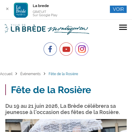
La brede
✕
VOIR
GRATUIT
Sur Google Play
menu
chevron_right
chevron_right
Accueil
Événements
Fête de la Rosière
Fête de la Rosière
Du 19 au 21 juin 2026, La Brède célébrera sa
jeunesse à l’occasion des fêtes de la Rosière.