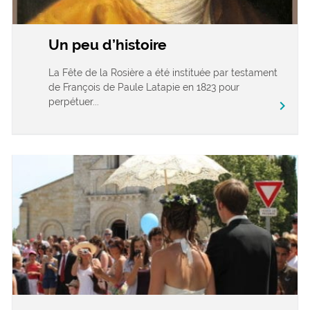
Un peu d’histoire
La Fête de la Rosière a été instituée par testament
de François de Paule Latapie en 1823 pour
perpétuer...
chevron_right