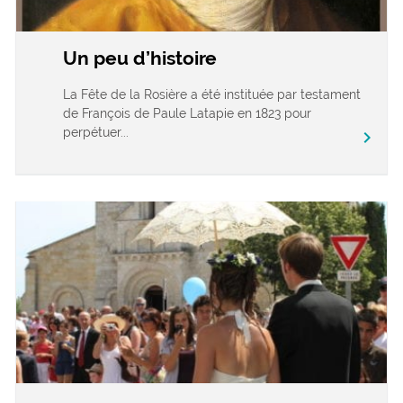
Un peu d’histoire
La Fête de la Rosière a été instituée par testament
de François de Paule Latapie en 1823 pour
perpétuer...
chevron_right