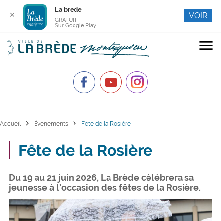
La brede
✕
VOIR
GRATUIT
Sur Google Play
menu
chevron_right
chevron_right
Accueil
Événements
Fête de la Rosière
Fête de la Rosière
Du 19 au 21 juin 2026, La Brède célébrera sa
jeunesse à l’occasion des fêtes de la Rosière.