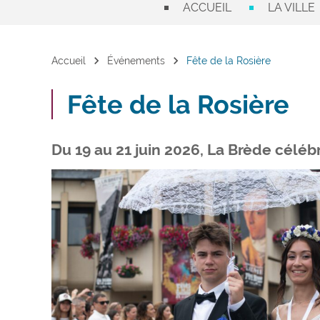
ACCUEIL
LA VILLE
chevron_right
chevron_right
Accueil
Événements
Fête de la Rosière
Fête de la Rosière
Du 19 au 21 juin 2026, La Brède célébr