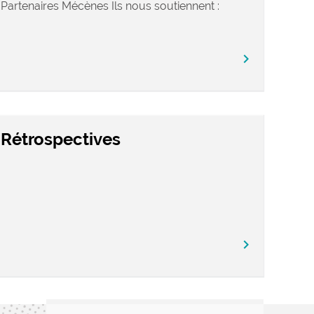
Partenaires Mécènes Ils nous soutiennent :
chevron_right
Rétrospectives
chevron_right