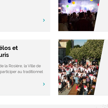
chevron_right
élos et
uris
e la Rosière, la Ville de
participer au traditionnel
chevron_right