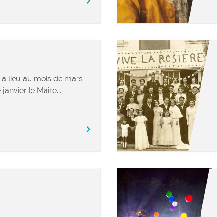
chevron_right
e a lieu au mois de mars
janvier le Maire...
chevron_right