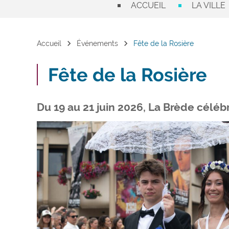
ACCUEIL
LA VILLE
chevron_right
chevron_right
Accueil
Événements
Fête de la Rosière
Fête de la Rosière
Du 19 au 21 juin 2026, La Brède célébr