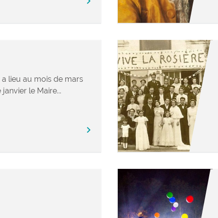
chevron_right
e a lieu au mois de mars
janvier le Maire...
chevron_right