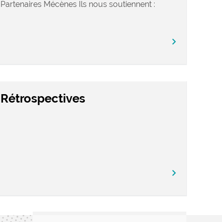
Partenaires Mécènes Ils nous soutiennent :
chevron_right
Rétrospectives
chevron_right