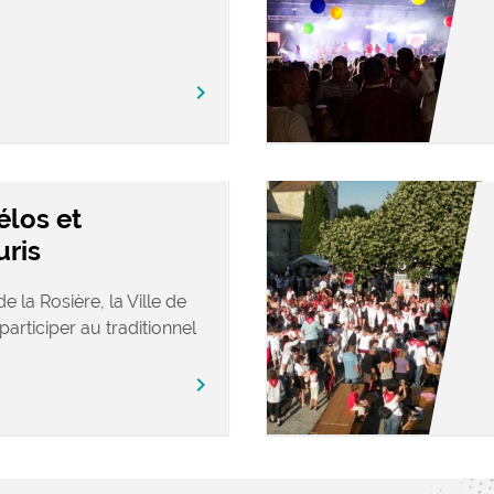
chevron_right
élos et
uris
e la Rosière, la Ville de
participer au traditionnel
chevron_right