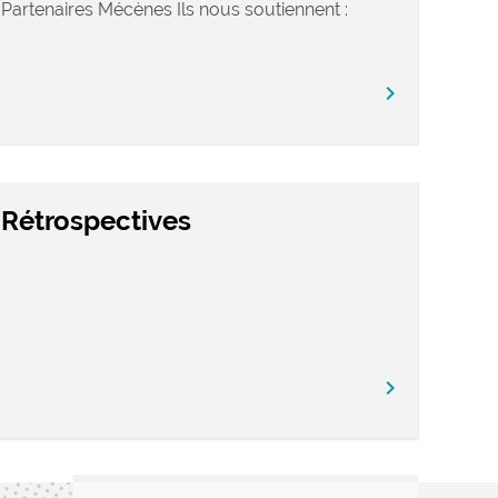
Partenaires Mécènes Ils nous soutiennent :
chevron_right
Rétrospectives
chevron_right