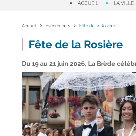
ACCUEIL
LA VILLE
chevron_right
chevron_right
Accueil
Événements
Fête de la Rosière
Fête de la Rosière
Du 19 au 21 juin 2026, La Brède célébr