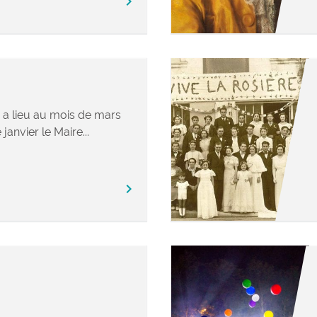
chevron_right
e a lieu au mois de mars
janvier le Maire...
chevron_right