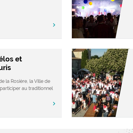
chevron_right
élos et
uris
e la Rosière, la Ville de
participer au traditionnel
chevron_right