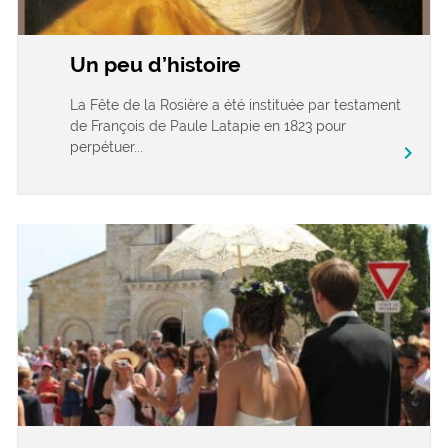
Un peu d’histoire
La Fête de la Rosière a été instituée par testament
de François de Paule Latapie en 1823 pour
perpétuer...
chevron_right