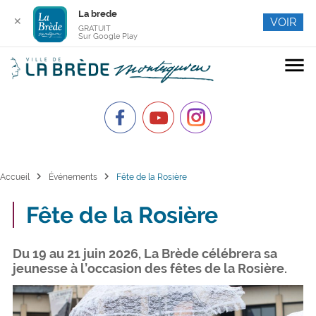
La brede
✕
VOIR
GRATUIT
Sur Google Play
menu
chevron_right
chevron_right
Accueil
Événements
Fête de la Rosière
Fête de la Rosière
Du 19 au 21 juin 2026, La Brède célébrera sa
jeunesse à l’occasion des fêtes de la Rosière.