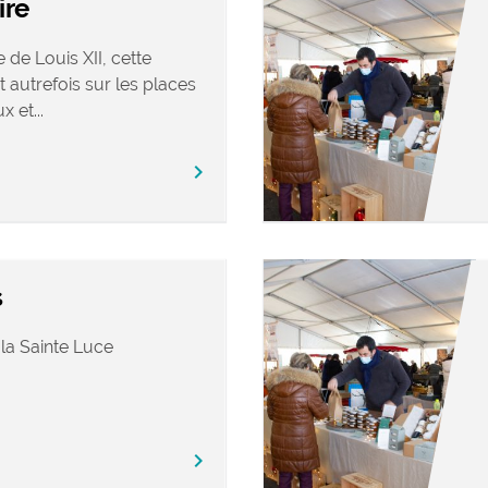
ire
 de Louis XII, cette
t autrefois sur les places
 et...
chevron_right
s
 la Sainte Luce
chevron_right