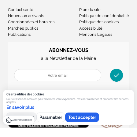
Contact santé
Plan du site
Nouveaux arrivants
Politique de confidentialité
Coordonnées et horaires
Politique des cookies
Marchés publics
Accessibilité
Publications
Mentions Légales
ABONNEZ-VOUS
à la Newsletter de la Mairie
check
Ce site utilise des cookies
Nous utilisons des cookies pour ameliorer votre experience, mesurer l’audience et proposer des services
adaptes.
En savoir plus
Tout refuser
Parametrer
Tout accepter
Gérer les cookies