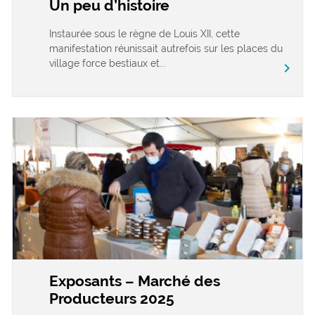
Un peu d’histoire
Instaurée sous le règne de Louis XII, cette
manifestation réunissait autrefois sur les places du
village force bestiaux et...
chevron_right
Exposants – Marché des
Producteurs 2025