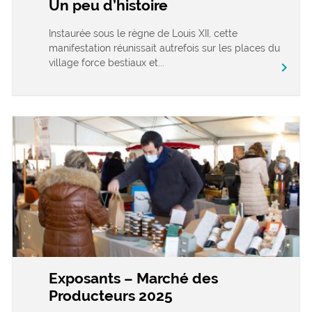
Un peu d’histoire
Instaurée sous le règne de Louis XII, cette
manifestation réunissait autrefois sur les places du
village force bestiaux et...
chevron_right
Exposants – Marché des
Producteurs 2025