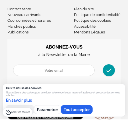
Contact santé
Plan du site
Nouveaux arrivants
Politique de confidentialité
Coordonnées et horaires
Politique des cookies
Marchés publics
Accessibilité
Publications
Mentions Légales
ABONNEZ-VOUS
à la Newsletter de la Mairie
check
Ce site utilise des cookies
Nous utilisons des cookies pour ameliorer votre experience, mesurer l’audience et proposer des services
adaptes.
En savoir plus
Tout refuser
Parametrer
Tout accepter
Gérer les cookies