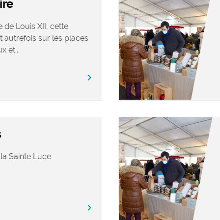
ire
 de Louis XII, cette
t autrefois sur les places
 et...
chevron_right
s
 la Sainte Luce
chevron_right