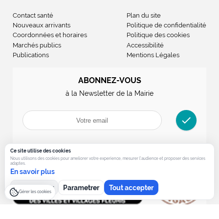
Contact santé
Plan du site
Nouveaux arrivants
Politique de confidentialité
Coordonnées et horaires
Politique des cookies
Marchés publics
Accessibilité
Publications
Mentions Légales
ABONNEZ-VOUS
à la Newsletter de la Mairie
check
Ce site utilise des cookies
Nous utilisons des cookies pour ameliorer votre experience, mesurer l’audience et proposer des services
adaptes.
En savoir plus
Tout refuser
Parametrer
Tout accepter
Gérer les cookies