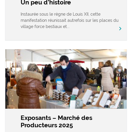
Un peu d’histoire
Instaurée sous le règne de Louis XII, cette
manifestation réunissait autrefois sur les places du
village force bestiaux et...
chevron_right
Exposants – Marché des
Producteurs 2025