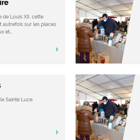
ire
 de Louis XII, cette
t autrefois sur les places
 et...
chevron_right
s
 la Sainte Luce
chevron_right