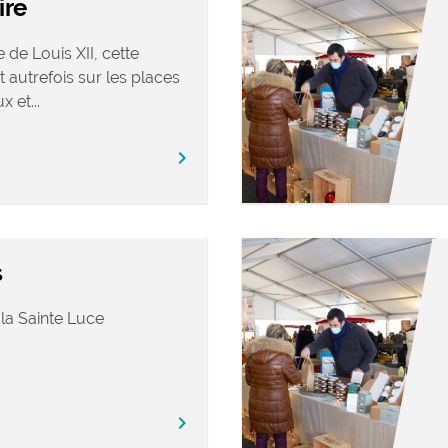
ire
 de Louis XII, cette
t autrefois sur les places
 et...
chevron_right
s
 la Sainte Luce
chevron_right