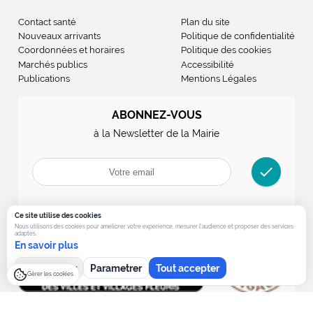
Contact santé
Plan du site
Nouveaux arrivants
Politique de confidentialité
Coordonnées et horaires
Politique des cookies
Marchés publics
Accessibilité
Publications
Mentions Légales
ABONNEZ-VOUS
à la Newsletter de la Mairie
check
Ce site utilise des cookies
Nous utilisons des cookies pour ameliorer votre experience, mesurer l’audience et proposer des services
adaptes.
En savoir plus
Tout refuser
Parametrer
Tout accepter
Gérer les cookies