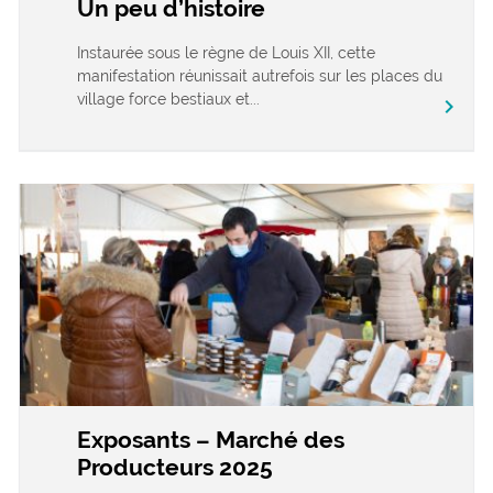
Un peu d’histoire
Instaurée sous le règne de Louis XII, cette
manifestation réunissait autrefois sur les places du
village force bestiaux et...
chevron_right
Exposants – Marché des
Producteurs 2025