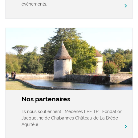
événements.
chevron_right
Nos partenaires
Ils nous soutiennent : Mécènes LPF TP Fondation
Jacqueline de Chabannes Château de La Brède
Aquitélé ...
chevron_right