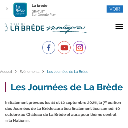
La brede
✕
VOIR
GRATUIT
Sur Google Play
menu
chevron_right
chevron_right
Accueil
Événements
Les Journées de La Brède
Les Journées de La Brède
Initialement prévues les 11 et 12 septembre 2026, la 7ᵉ édition
des Journées de La Brède aura lieu finalement lieu samedi 10
octobre au Château de La Brède et aura pour thème central
« la Nation ».