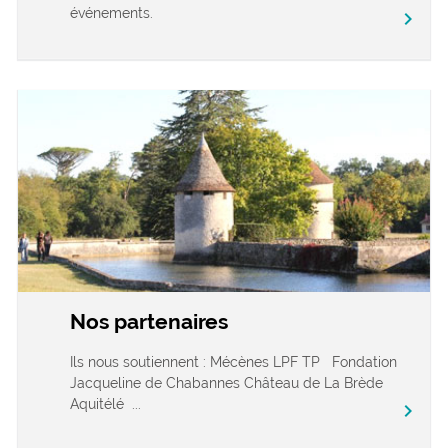
événements.
chevron_right
Nos partenaires
Ils nous soutiennent : Mécènes LPF TP Fondation
Jacqueline de Chabannes Château de La Brède
Aquitélé ...
chevron_right