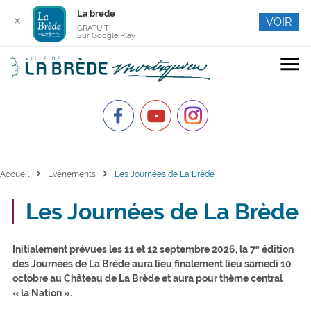
La brede
✕
VOIR
GRATUIT
Sur Google Play
menu
chevron_right
chevron_right
Accueil
Événements
Les Journées de La Brède
Les Journées de La Brède
Initialement prévues les 11 et 12 septembre 2026, la 7ᵉ édition
des Journées de La Brède aura lieu finalement lieu samedi 10
octobre au Château de La Brède et aura pour thème central
« la Nation ».