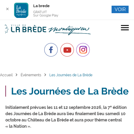
La brede
✕
VOIR
GRATUIT
Sur Google Play
menu
chevron_right
chevron_right
Accueil
Événements
Les Journées de La Brède
Les Journées de La Brède
Initialement prévues les 11 et 12 septembre 2026, la 7ᵉ édition
des Journées de La Brède aura lieu finalement lieu samedi 10
octobre au Château de La Brède et aura pour thème central
« la Nation ».