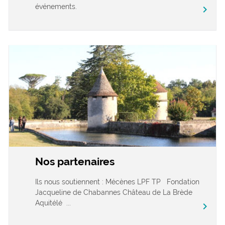
événements.
chevron_right
Nos partenaires
Ils nous soutiennent : Mécènes LPF TP Fondation
Jacqueline de Chabannes Château de La Brède
Aquitélé ...
chevron_right