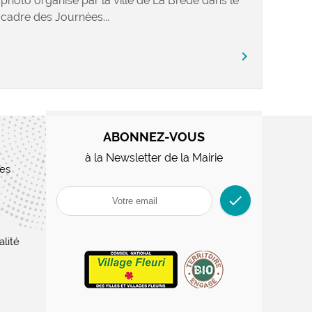
photo organisé par la ville de La Brède dans le
cadre des Journées...
chevron_right
ABONNEZ-VOUS
à la Newsletter de la Mairie
res
check
alité