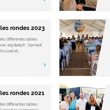
bles rondes 2023
es différentes tables
ec aquitele.fr : Samedi
cueil et...
chevron_right
les rondes 2021
es différentes tables