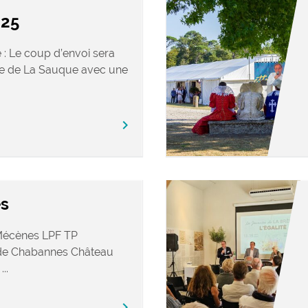
25
: Le coup d’envoi sera
ée de La Sauque avec une
chevron_right
es
: Mécènes LPF TP
 de Chabannes Château
..
chevron_right