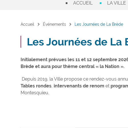
ACCUEIL
LA VILLE
chevron_right
chevron_right
Accueil
Événements
Les Journées de La Brède
Les Journées de La 
Initialement prévues les 11 et 12 septembre 2026
Brède et aura pour thème central « la Nation ».
Depuis 2019, la Ville propose ce rendez-vous ann
Tables rondes
,
intervenants de renom
et
program
Montesquieu.