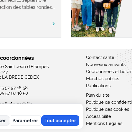
 Samedi 11 septembre
ction des tables rondes...
chevron_right
 coordonnées
Contact santé
Nouveaux arrivants
ace Saint Jean d'Etampes
Coordonnées et horai
0047
2 LA BREDE CEDEX
Marchés publics
Publications
 05 57 97 18 58
 05 57 97 18 50
Plan du site
Politique de confidenti
eil du public
Politique des cookies
 : 15h - 19h
Accessibilité
rdi au vendredi : 9h - 12h / 15h - 19h
ser
Parametrer
Tout accepter
i : 9h - 12h
Mentions Légales