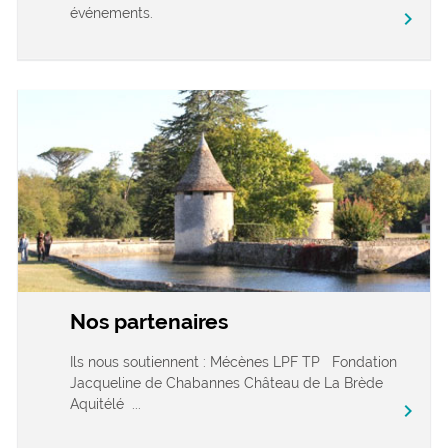
événements.
chevron_right
Nos partenaires
Ils nous soutiennent : Mécènes LPF TP Fondation
Jacqueline de Chabannes Château de La Brède
Aquitélé ...
chevron_right