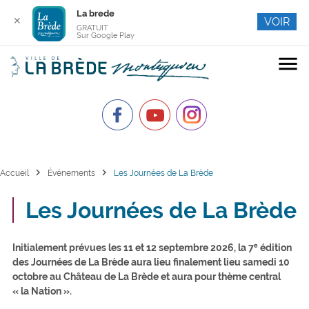
La brede
✕
VOIR
GRATUIT
Sur Google Play
menu
chevron_right
chevron_right
Accueil
Événements
Les Journées de La Brède
Les Journées de La Brède
Initialement prévues les 11 et 12 septembre 2026, la 7ᵉ édition
des Journées de La Brède aura lieu finalement lieu samedi 10
octobre au Château de La Brède et aura pour thème central
« la Nation ».