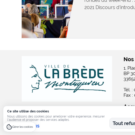
rondes du week-end :
2021 Discours d’introdu
Nos
1, Pl
BP 3
3365
Tél. :
Fax :
Accu
Ce site utilise des cookies
Lundi
Nous utilisons des cookies pour ameliorer votre experience, mesurer
l’audience et proposer des services adaptes.
Du ma
Tout refu
En savoir plus
Samed
Gérer les cookies