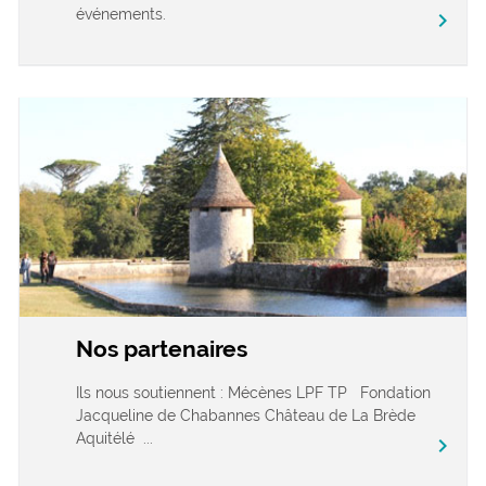
événements.
chevron_right
Nos partenaires
Ils nous soutiennent : Mécènes LPF TP Fondation
Jacqueline de Chabannes Château de La Brède
Aquitélé ...
chevron_right