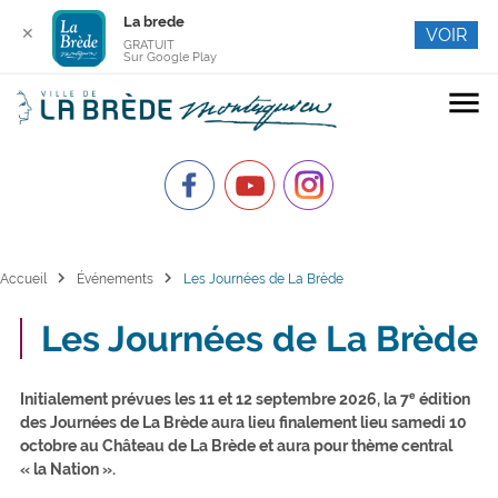
La brede
✕
VOIR
GRATUIT
Sur Google Play
menu
chevron_right
chevron_right
Accueil
Événements
Les Journées de La Brède
Les Journées de La Brède
Initialement prévues les 11 et 12 septembre 2026, la 7ᵉ édition
des Journées de La Brède aura lieu finalement lieu samedi 10
octobre au Château de La Brède et aura pour thème central
« la Nation ».