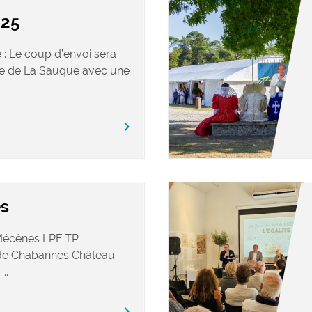
25
: Le coup d’envoi sera
ée de La Sauque avec une
chevron_right
es
: Mécènes LPF TP
 de Chabannes Château
..
chevron_right