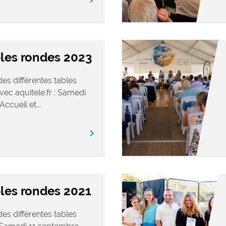
bles rondes 2023
es différentes tables
ec aquitele.fr : Samedi
cueil et...
chevron_right
les rondes 2021
es différentes tables