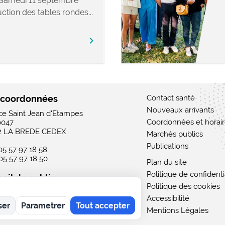
 Samedi 11 septembre
ction des tables rondes...
chevron_right
 coordonnées
Contact santé
Nouveaux arrivants
ace Saint Jean d'Etampes
Coordonnées et horai
0047
2 LA BREDE CEDEX
Marchés publics
Publications
 05 57 97 18 58
 05 57 97 18 50
Plan du site
Politique de confidenti
eil du public
Politique des cookies
 : 15h - 19h
Accessibilité
rdi au vendredi : 9h - 12h / 15h - 19h
ser
Parametrer
Tout accepter
i : 9h - 12h
Mentions Légales