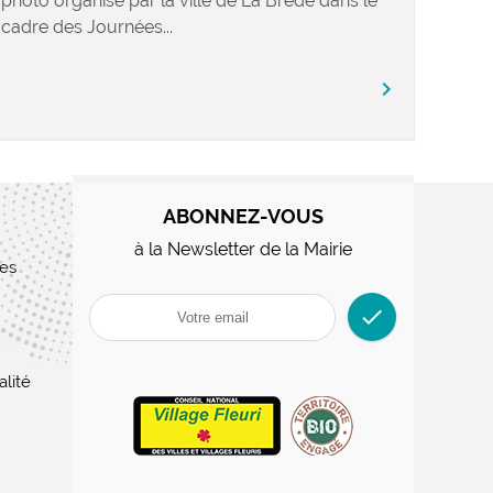
photo organisé par la ville de La Brède dans le
cadre des Journées...
chevron_right
ABONNEZ-VOUS
à la Newsletter de la Mairie
res
check
alité