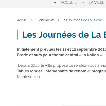
ACCUEIL
LA VILLE
chevron_right
chevron_right
Accueil
Événements
Les Journées de La Brède
Les Journées de La 
Initialement prévues les 11 et 12 septembre 2026
Brède et aura pour thème central « la Nation ».
Depuis 2019, la Ville propose ce rendez-vous ann
Tables rondes
,
intervenants de renom
et
program
Montesquieu.