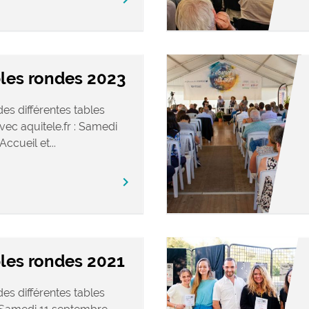
bles rondes 2023
es différentes tables
ec aquitele.fr : Samedi
cueil et...
chevron_right
les rondes 2021
es différentes tables