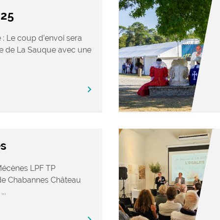
25
: Le coup d’envoi sera
ée de La Sauque avec une
chevron_right
es
: Mécènes LPF TP
 de Chabannes Château
..
chevron_right