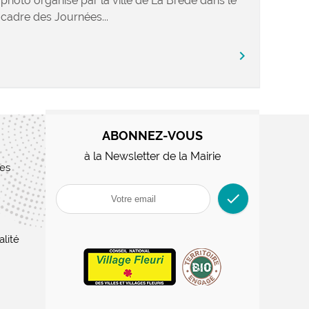
photo organisé par la ville de La Brède dans le
cadre des Journées...
chevron_right
ABONNEZ-VOUS
à la Newsletter de la Mairie
res
check
alité