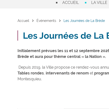
ACCUEIL
LA VILLE
chevron_right
chevron_right
Accueil
Événements
Les Journées de La Brède
Les Journées de La 
Initialement prévues les 11 et 12 septembre 2026
Brède et aura pour thème central « la Nation ».
Depuis 2019, la Ville propose ce rendez-vous ann
Tables rondes
,
intervenants de renom
et
program
Montesquieu.