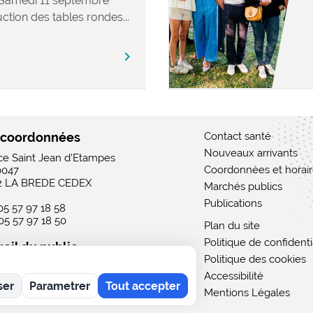
 Samedi 11 septembre
ction des tables rondes...
chevron_right
 coordonnées
Contact santé
Nouveaux arrivants
ace Saint Jean d'Etampes
Coordonnées et horai
0047
2 LA BREDE CEDEX
Marchés publics
Publications
 05 57 97 18 58
 05 57 97 18 50
Plan du site
Politique de confidenti
eil du public
Politique des cookies
 : 15h - 19h
Accessibilité
rdi au vendredi : 9h - 12h / 15h - 19h
ser
Parametrer
Tout accepter
i : 9h - 12h
Mentions Légales