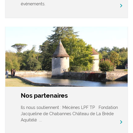
événements.
chevron_right
Nos partenaires
Ils nous soutiennent : Mécènes LPF TP Fondation
Jacqueline de Chabannes Château de La Brède
Aquitélé ...
chevron_right