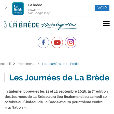
La brede
✕
VOIR
GRATUIT
Sur Google Play
menu
chevron_right
chevron_right
Accueil
Événements
Les Journées de La Brède
Les Journées de La Brède
Initialement prévues les 11 et 12 septembre 2026, la 7ᵉ édition
des Journées de La Brède aura lieu finalement lieu samedi 10
octobre au Château de La Brède et aura pour thème central
« la Nation ».