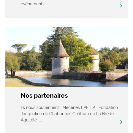
événements.
chevron_right
Nos partenaires
Ils nous soutiennent : Mécènes LPF TP Fondation
Jacqueline de Chabannes Château de La Brède
Aquitélé ...
chevron_right