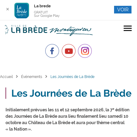
La brede
✕
VOIR
GRATUIT
Sur Google Play
menu
chevron_right
chevron_right
Accueil
Événements
Les Journées de La Brède
Les Journées de La Brède
Initialement prévues les 11 et 12 septembre 2026, la 7ᵉ édition
des Journées de La Brède aura lieu finalement lieu samedi 10
octobre au Château de La Brède et aura pour thème central
« la Nation ».