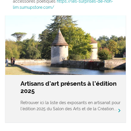
accessoires poétiques
https://les-surprises-de-noh-
lim.sumupstore.com/
Artisans d’art présents à l’édition
2025
Retrouver ici la liste des exposants en artisanat pour
l’édition 2025 du Salon des Arts et de la Création....
chevron_right