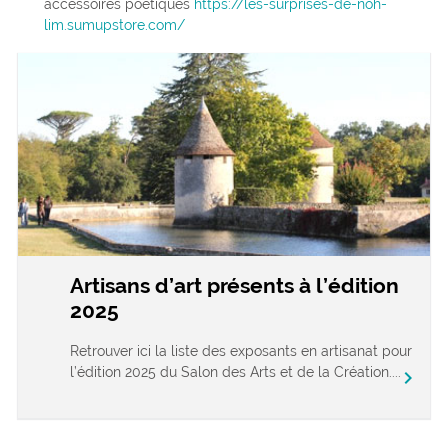
accessoires poétiques
https://les-surprises-de-noh-
lim.sumupstore.com/
Artisans d’art présents à l’édition
2025
Retrouver ici la liste des exposants en artisanat pour
l’édition 2025 du Salon des Arts et de la Création....
chevron_right