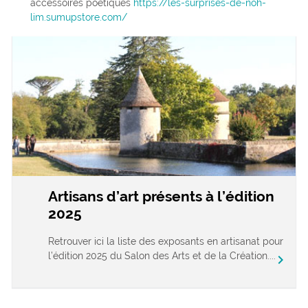
accessoires poétiques
https://les-surprises-de-noh-
lim.sumupstore.com/
Artisans d’art présents à l’édition
2025
Retrouver ici la liste des exposants en artisanat pour
l’édition 2025 du Salon des Arts et de la Création....
chevron_right