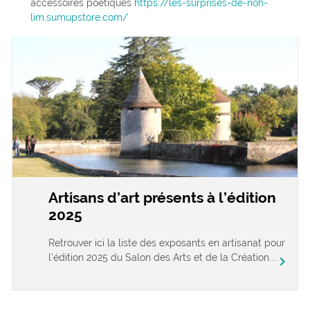
accessoires poétiques
https://les-surprises-de-noh-
lim.sumupstore.com/
Artisans d’art présents à l’édition
2025
Retrouver ici la liste des exposants en artisanat pour
l’édition 2025 du Salon des Arts et de la Création....
chevron_right