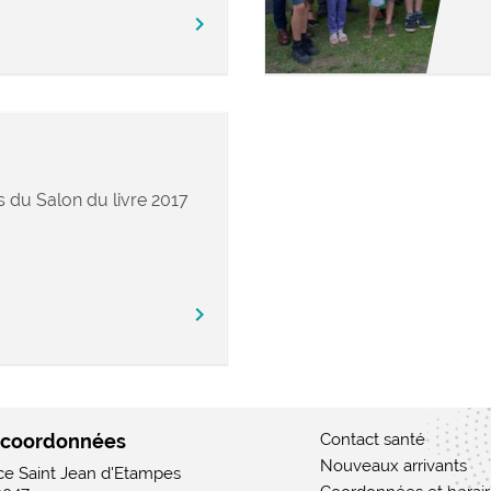
chevron_right
s du Salon du livre 2017
chevron_right
 coordonnées
Contact santé
Nouveaux arrivants
ace Saint Jean d'Etampes