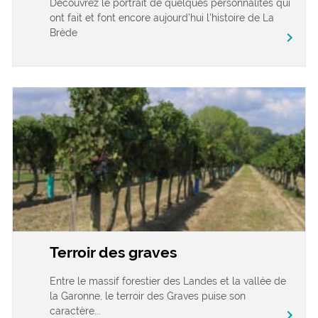
Découvrez le portrait de quelques personnalités qui
ont fait et font encore aujourd’hui l’histoire de La
Brède
chevron_right
Terroir des graves
Entre le massif forestier des Landes et la vallée de
la Garonne, le terroir des Graves puise son
caractère...
chevron_right