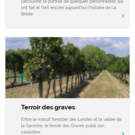
Découvrez le portrait de quelques personnalités qui
ont fait et font encore aujourd’hui l’histoire de La
Brède
chevron_right
Terroir des graves
Entre le massif forestier des Landes et la vallée de
la Garonne, le terroir des Graves puise son
caractère...
chevron_right