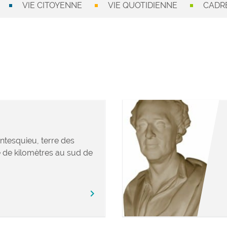
VIE CITOYENNE
VIE QUOTIDIENNE
CADRE
ntesquieu, terre des
 de kilomètres au sud de
chevron_right