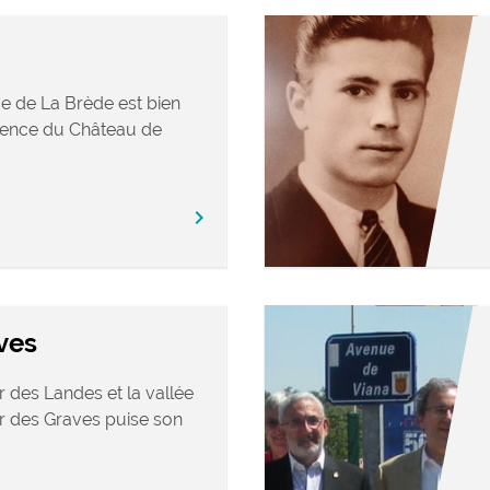
ue de La Brède est bien
sence du Château de
chevron_right
ves
er des Landes et la vallée
ir des Graves puise son