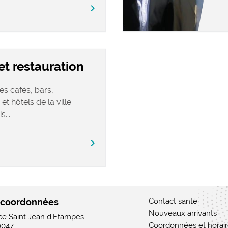
chevron_right
t restauration
es cafés, bars,
 et hôtels de la ville .
...
chevron_right
 coordonnées
Contact santé
Nouveaux arrivants
ace Saint Jean d'Etampes
Coordonnées et horai
0047