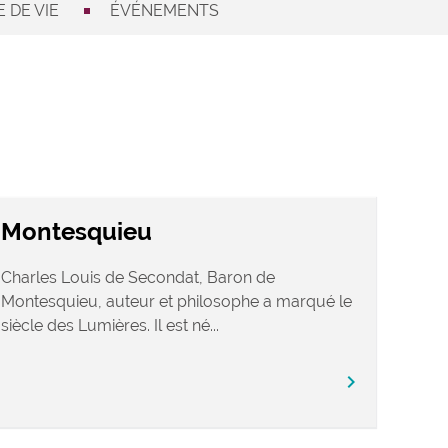
 DE VIE
ÉVÉNEMENTS
Montesquieu
Charles Louis de Secondat, Baron de
Montesquieu, auteur et philosophe a marqué le
siècle des Lumières. Il est né...
chevron_right