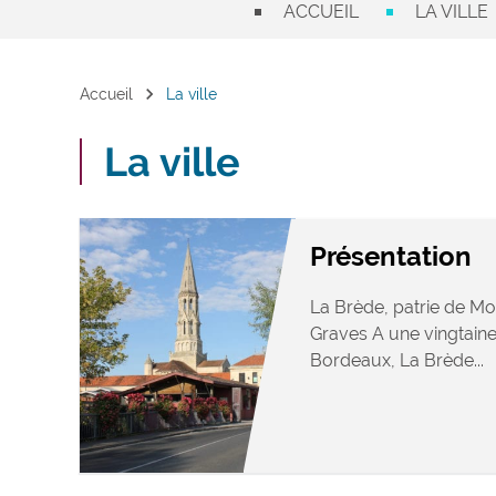
ACCUEIL
LA VILLE
chevron_right
Accueil
La ville
La ville
Présentation
La Brède, patrie de Mo
Graves A une vingtaine
Bordeaux, La Brède...