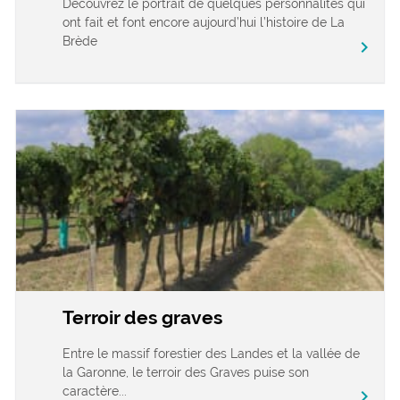
Découvrez le portrait de quelques personnalités qui
ont fait et font encore aujourd’hui l’histoire de La
Brède
chevron_right
Terroir des graves
Entre le massif forestier des Landes et la vallée de
la Garonne, le terroir des Graves puise son
caractère...
chevron_right