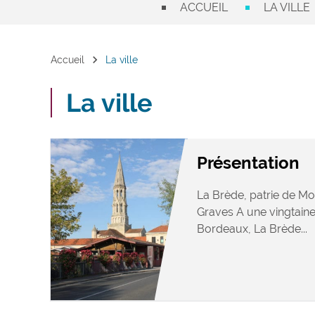
ACCUEIL
LA VILLE
chevron_right
Accueil
La ville
La ville
Présentation
La Brède, patrie de Mo
Graves A une vingtaine
Bordeaux, La Brède...