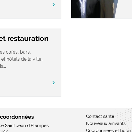
chevron_right
t restauration
es cafés, bars,
 et hôtels de la ville .
...
chevron_right
 coordonnées
Contact santé
Nouveaux arrivants
ace Saint Jean d'Etampes
Coordonnées et horai
0047