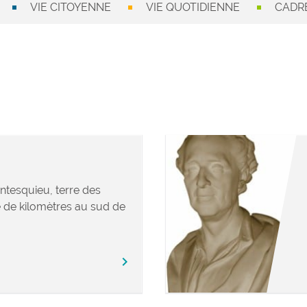
VIE CITOYENNE
VIE QUOTIDIENNE
CADRE
ntesquieu, terre des
 de kilomètres au sud de
chevron_right