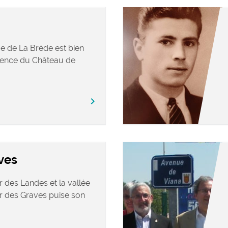
ue de La Brède est bien
sence du Château de
chevron_right
ves
er des Landes et la vallée
ir des Graves puise son