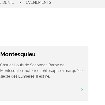
 DE VIE
ÉVÉNEMENTS
Montesquieu
Charles Louis de Secondat, Baron de
Montesquieu, auteur et philosophe a marqué le
siècle des Lumières. Il est né...
chevron_right