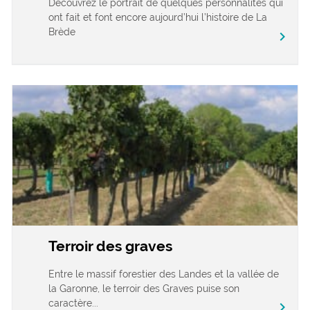
Découvrez le portrait de quelques personnalités qui
ont fait et font encore aujourd’hui l’histoire de La
Brède
chevron_right
Terroir des graves
Entre le massif forestier des Landes et la vallée de
la Garonne, le terroir des Graves puise son
caractère...
chevron_right