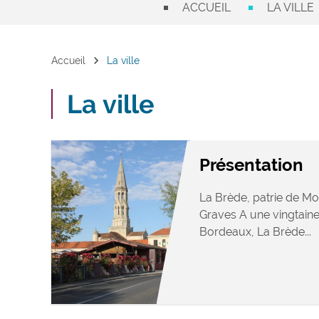
ACCUEIL
LA VILLE
chevron_right
Accueil
La ville
La ville
Présentation
La Brède, patrie de Mo
Graves A une vingtaine
Bordeaux, La Brède...