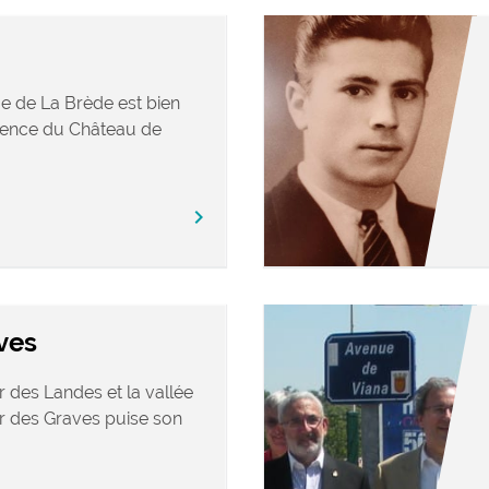
ue de La Brède est bien
sence du Château de
chevron_right
ves
er des Landes et la vallée
ir des Graves puise son