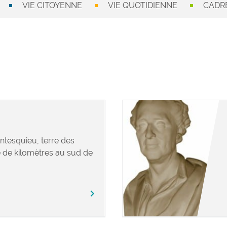
VIE CITOYENNE
VIE QUOTIDIENNE
CADRE
ntesquieu, terre des
 de kilomètres au sud de
chevron_right