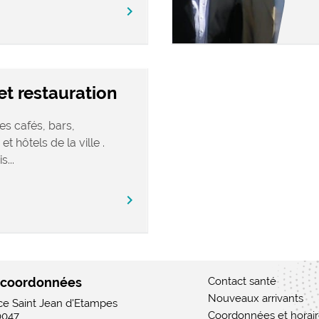
chevron_right
t restauration
es cafés, bars,
 et hôtels de la ville .
...
chevron_right
 coordonnées
Contact santé
Nouveaux arrivants
ace Saint Jean d'Etampes
Coordonnées et horai
0047