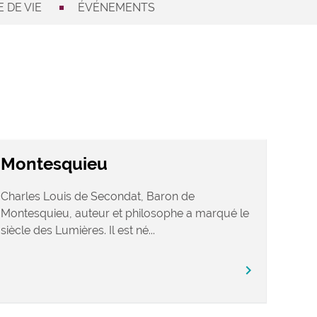
 DE VIE
ÉVÉNEMENTS
Montesquieu
Charles Louis de Secondat, Baron de
Montesquieu, auteur et philosophe a marqué le
siècle des Lumières. Il est né...
chevron_right