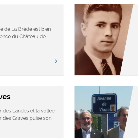
ue de La Brède est bien
sence du Château de
chevron_right
ves
er des Landes et la vallée
ir des Graves puise son