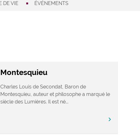
 DE VIE
ÉVÉNEMENTS
Montesquieu
Charles Louis de Secondat, Baron de
Montesquieu, auteur et philosophe a marqué le
siècle des Lumières. Il est né...
chevron_right