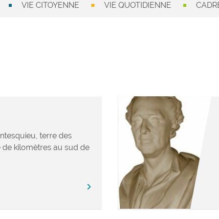
VIE CITOYENNE
VIE QUOTIDIENNE
CADRE
ntesquieu, terre des
 de kilomètres au sud de
chevron_right