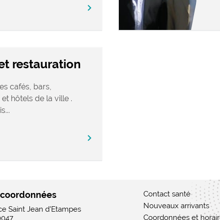
chevron_right
t restauration
es cafés, bars,
 et hôtels de la ville .
...
chevron_right
 coordonnées
Contact santé
Nouveaux arrivants
ace Saint Jean d'Etampes
Coordonnées et horai
0047