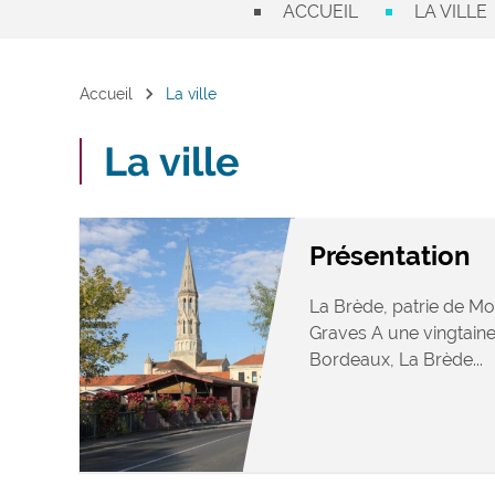
ACCUEIL
LA VILLE
chevron_right
Accueil
La ville
La ville
Présentation
La Brède, patrie de Mo
Graves A une vingtaine
Bordeaux, La Brède...