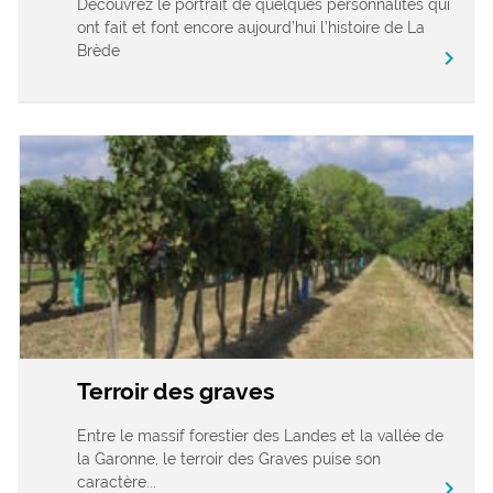
Découvrez le portrait de quelques personnalités qui
ont fait et font encore aujourd’hui l’histoire de La
Brède
chevron_right
Terroir des graves
Entre le massif forestier des Landes et la vallée de
la Garonne, le terroir des Graves puise son
caractère...
chevron_right