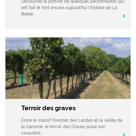
Découvrez le portrait de quelques personnalités qui
ont fait et font encore aujourd’hui l’histoire de La
Brède
chevron_right
Terroir des graves
Entre le massif forestier des Landes et la vallée de
la Garonne, le terroir des Graves puise son
caractère...
chevron_right