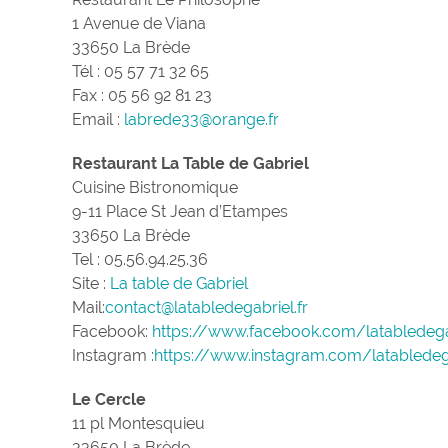
1 Avenue de Viana
33650 La Brède
Tél : 05 57 71 32 65
Fax : 05 56 92 81 23
Email :
labrede33@orange.fr
Restaurant La Table de Gabriel
Cuisine Bistronomique
9-11 Place St Jean d’Etampes
33650 La Brède
Tel : 05.56.94.25.36
Site :
La table de Gabriel
Mail:
contact@latabledegabriel.fr
Facebook:
https://www.facebook.com/latabledega
Instagram :
https://www.instagram.com/latabledeg
Le Cercle
11 pl Montesquieu
33650 La Brède