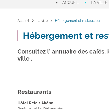
ACCUEIL
LA VILLE
chevron_right
chevron_right
Accueil
La ville
Hébergement et restauration
Hébergement et res
Consultez l’ annuaire des cafés, b
ville .
Restaurants
Hôtel Relais Akéna
Restaurant Le Philosophe