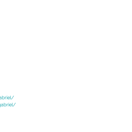
briel/
Hommage à Hen
abriel/
Secondat, baro
Montesquieu
Henry de Secondat
Montesquieu et de 