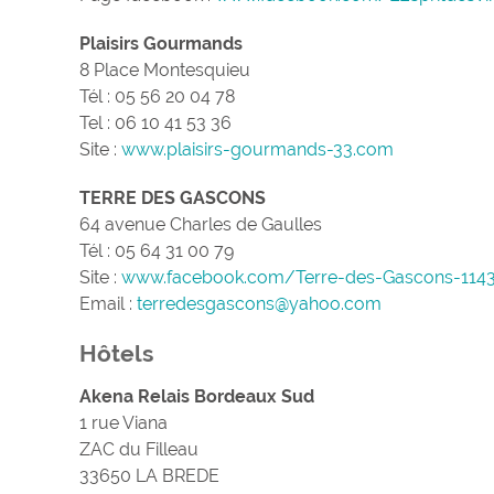
Plaisirs Gourmands
8 Place Montesquieu
Tél : 05 56 20 04 78
Tel : 06 10 41 53 36
Site :
www.plaisirs-gourmands-33.com
TERRE DES GASCONS
64 avenue Charles de Gaulles
Tél :
05 64 31 00 79
Site :
www.facebook.com/Terre-des-Gascons-114
Email :
terredesgascons@yahoo.com
Hôtels
Akena Relais Bordeaux Sud
1 rue Viana
ZAC du Filleau
33650 LA BREDE