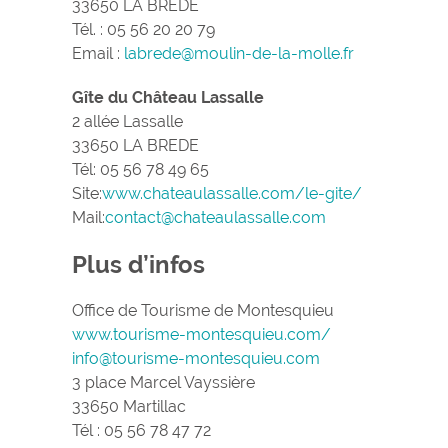
33650 LA BREDE
Tél. : 05 56 20 20 79
Email :
labrede@moulin-de-la-molle.fr
Gîte du Château Lassalle
2 allée Lassalle
33650 LA BREDE
Tél: 05 56 78 49 65
Site:
www.chateaulassalle.com/le-gite/
Mail:
contact@chateaulassalle.com
Plus d’infos
Office de Tourisme de Montesquieu
www.tourisme-montesquieu.com/
info@tourisme-montesquieu.com
3 place Marcel Vayssière
33650 Martillac
Tél : 05 56 78 47 72