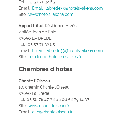
Tél. : 05 57 71 32 65
Email :
Email : labrede33@hotels-akena.com
Site :
www.hotels-akena.com
Appart hôtel
Résidence Alizés
2 allée Jean de l’Isle
33650 LA BREDE
Tél. : 05 57 71 32 65
Email :
Email : labrede33@hotels-akena.com
Site :
residence-hoteliere-alizes.fr
Chambres d’hôtes
Chante l’Oiseau
10, chemin Chante l’Oiseau
33650 La Brède
Tél. :05 56 78 47 38 ou 06 58 79 14 37
Site :
www.chanteloiseau.fr
Email :
gite@chanteloiseau.fr