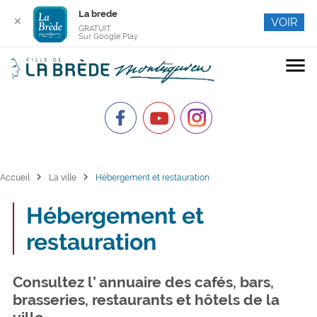
La brede
✕
VOIR
GRATUIT
Sur Google Play
menu
chevron_right
chevron_right
Accueil
La ville
Hébergement et restauration
Hébergement et
restauration
Consultez l’ annuaire des cafés, bars,
brasseries, restaurants et hôtels de la