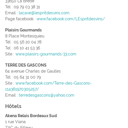
33650 La Brède
Tél : 09 79 03 38 31
Email :
lacave@lespritdesvins.com
Page facebook :
www.facebook.com/LEspritdesvins/
Plaisirs Gourmands
8 Place Montesquieu
Tél : 05 56 20 04 78
Tel : 06 10 41 53 36
Site :
www.plaisirs-gourmands-33.com
TERRE DES GASCONS
64 avenue Charles de Gaulles
Tél :
05 64 31 00 79
Site :
www.facebook.com/Terre-des-Gascons-
114361970305257/
Email :
terredesgascons@yahoo.com
Hôtels
Akena Relais Bordeaux Sud
1 rue Viana
ZAC du Filleau