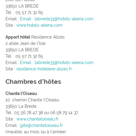
33650 LA BREDE
Tél. : 05 57 71 32 65
Email :
Email : labrede33@hotels-akena.com
Site :
www.hotels-akena.com
Appart hôtel
Résidence Alizés
2 allée Jean de l’Isle
33650 LA BREDE
Tél. : 05 57 71 32 65
Email :
Email : labrede33@hotels-akena.com
Site :
residence-hoteliere-alizes.fr
Chambres d’hôtes
Chante l’Oiseau
10, chemin Chante l’Oiseau
33650 La Brède
Tél. :05 56 78 47 38 ou 06 58 79 14 37
Site :
www.chanteloiseau.fr
Email :
gite@chanteloiseau.fr
(meublé, au mois ou à l’année)