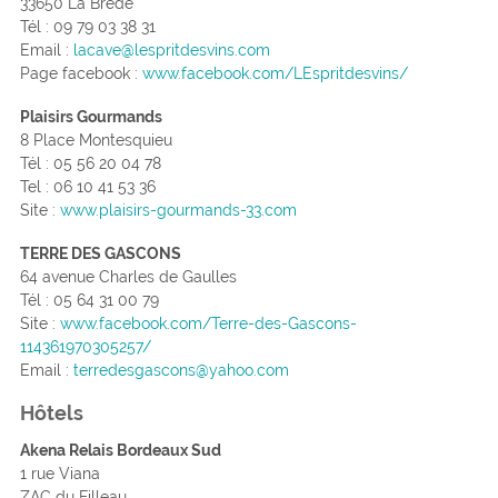
33650 La Brède
Tél : 09 79 03 38 31
Email :
lacave@lespritdesvins.com
Page facebook :
www.facebook.com/LEspritdesvins/
Plaisirs Gourmands
8 Place Montesquieu
Tél : 05 56 20 04 78
Tel : 06 10 41 53 36
Site :
www.plaisirs-gourmands-33.com
TERRE DES GASCONS
64 avenue Charles de Gaulles
Tél :
05 64 31 00 79
Site :
www.facebook.com/Terre-des-Gascons-
114361970305257/
Email :
terredesgascons@yahoo.com
Hôtels
Akena Relais Bordeaux Sud
1 rue Viana
ZAC du Filleau