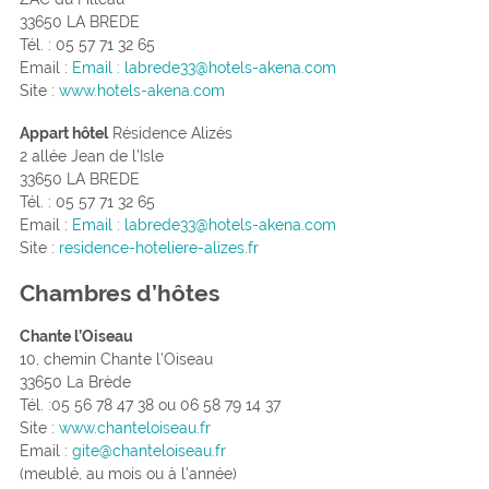
33650 LA BREDE
Tél. : 05 57 71 32 65
Email :
Email : labrede33@hotels-akena.com
Site :
www.hotels-akena.com
Appart hôtel
Résidence Alizés
2 allée Jean de l’Isle
33650 LA BREDE
Tél. : 05 57 71 32 65
Email :
Email : labrede33@hotels-akena.com
Site :
residence-hoteliere-alizes.fr
Chambres d’hôtes
Chante l’Oiseau
10, chemin Chante l’Oiseau
33650 La Brède
Tél. :05 56 78 47 38 ou 06 58 79 14 37
Site :
www.chanteloiseau.fr
Email :
gite@chanteloiseau.fr
(meublé, au mois ou à l’année)