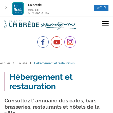
La brede
✕
VOIR
GRATUIT
Sur Google Play
menu
chevron_right
chevron_right
Accueil
La ville
Hébergement et restauration
Hébergement et
restauration
Consultez l’ annuaire des cafés, bars,
brasseries, restaurants et hôtels de la